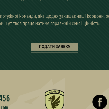
потужної команди, яка щодня захищає наші кордони, ро
ри
! Тут твоя праця матиме справжній сенс і цінність.
ПОДАТИ ЗАЯВКУ
456
.com