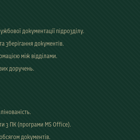
лужбової документації підрозділу.
та зберігання документів.
рмацією між відділами.
вих доручень.
плінованість.
и з ПК (програми MS Office).
обсягом документів.