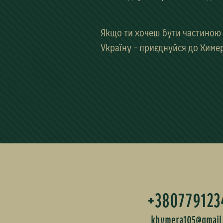
Якщо ти хочеш бути частиною 
Україну – приєднуйся до
Химе
+380779123
khymera105@gmail